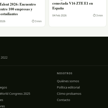
conectada V16 ZTE E1 en
alent 2026: Encuentro
España
 entre 100 empresas y
 estudiantes
04 Feb 2026
⏱ 3 min
 2026
⏱ 3 min
 2022
NOSOTROS
Quiénes somos
uegos
Política editorial
 World Congress 2025
Cómo probamos
les
Contacto
ores