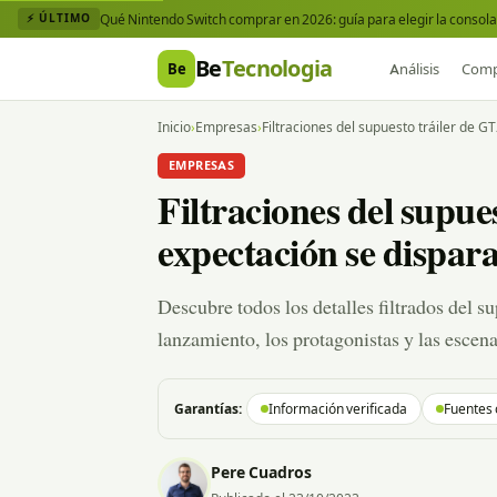
Qué Nintendo Switch comprar en 2026: guía para elegir la consola 
⚡ ÚLTIMO
Be
Tecnologia
Be
Análisis
Comp
Inicio
›
Empresas
›
Filtraciones del supuesto tráiler de G
EMPRESAS
Filtraciones del supues
expectación se dispar
Descubre todos los detalles filtrados del s
lanzamiento, los protagonistas y las escena
Garantías:
Información verificada
Fuentes 
Pere Cuadros