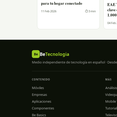
para tu hogar conectado
EAE T
clave
11 Feb 2026
⏱ 3 min
1.000
04 Feb
Be
Tecnologia
Be
Medio independiente de tecnología en español · Desde
CONTENIDO
MÁS
Móviles
Análisis
Empresas
Videoj
Aplicaciones
Mobile
Componentes
Tutoria
Be Basics
Televis