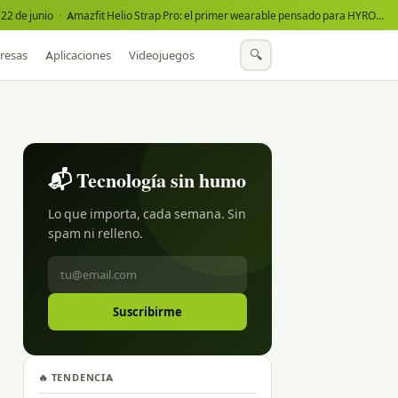
22 de junio
·
Amazfit Helio Strap Pro: el primer wearable pensado para HYROX
·
🔍
resas
Aplicaciones
Videojuegos
📬 Tecnología sin humo
Lo que importa, cada semana. Sin
spam ni relleno.
Suscribirme
🔥 TENDENCIA