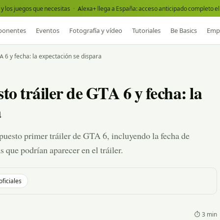
y los juegos que necesitas
·
Alexa+ llega a España: acceso anticipado completo el 
onentes
Eventos
Fotografía y vídeo
Tutoriales
Be Basics
Emp
TA 6 y fecha: la expectación se dispara
to tráiler de GTA 6 y fecha: la
a
upuesto primer tráiler de GTA 6, incluyendo la fecha de
s que podrían aparecer en el tráiler.
oficiales
⏱ 3 min