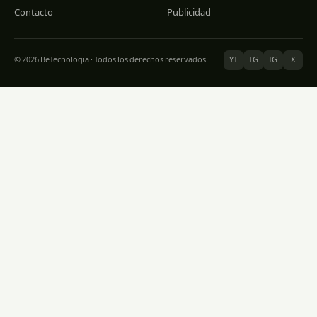
Contacto
Publicidad
© 2026 BeTecnologia · Todos los derechos reservados
YT
TG
IG
X