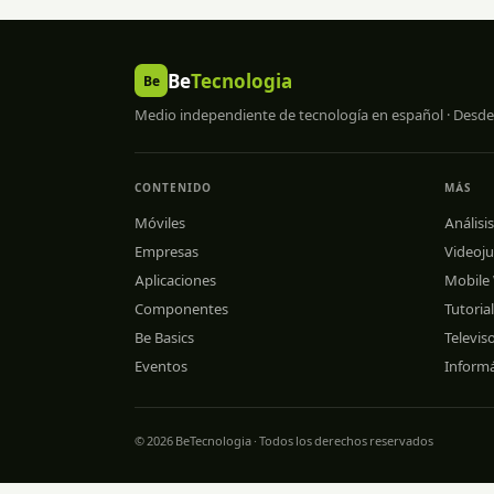
Be
Tecnologia
Be
Medio independiente de tecnología en español · Desde
CONTENIDO
MÁS
Móviles
Análisis
Empresas
Videoj
Aplicaciones
Mobile
Componentes
Tutoria
Be Basics
Televis
Eventos
Informá
© 2026 BeTecnologia · Todos los derechos reservados