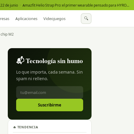
22 de junio
·
Amazfit Helio Strap Pro: el primer wearable pensado para HYROX
·
🔍
resas
Aplicaciones
Videojuegos
y chip M2
📬 Tecnología sin humo
Lo que importa, cada semana. Sin
spam ni relleno.
Suscribirme
🔥 TENDENCIA