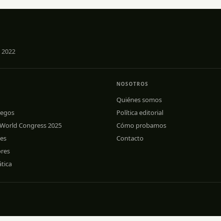
 2022
NOSOTROS
Quiénes somos
uegos
Política editorial
 World Congress 2025
Cómo probamos
les
Contacto
ores
tica