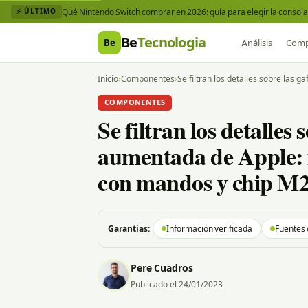
Qué Nintendo Switch comprar en 2026: guía para elegir la consola 
⚡ ÚLTIMO
Be
Tecnologia
Be
Análisis
Comp
Inicio
›
Componentes
›
Se filtran los detalles sobre las
COMPONENTES
Se filtran los detalles 
aumentada de Apple: 
con mandos y chip M
Garantías:
Información verificada
Fuentes 
Pere Cuadros
Publicado el 24/01/2023