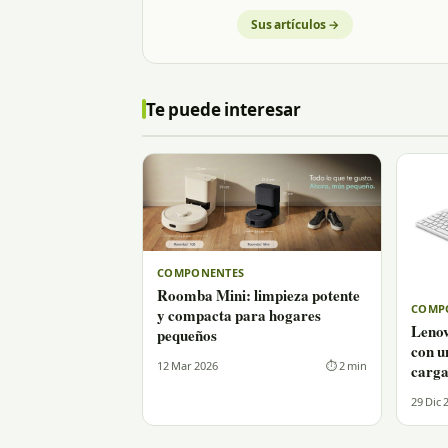
Sus artículos →
Te puede interesar
COMPONENTES
Roomba Mini: limpieza potente
COMP
y compacta para hogares
Lenov
pequeños
con u
12 Mar 2026
⏱ 2 min
carga
29 Dic 