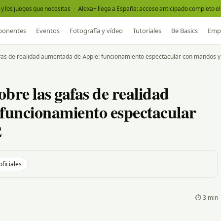
y los juegos que necesitas
·
Alexa+ llega a España: acceso anticipado completo el 
onentes
Eventos
Fotografía y vídeo
Tutoriales
Be Basics
Emp
 gafas de realidad aumentada de Apple: funcionamiento espectacular con mandos 
sobre las gafas de realidad
funcionamiento espectacular
2
oficiales
⏱ 3 min