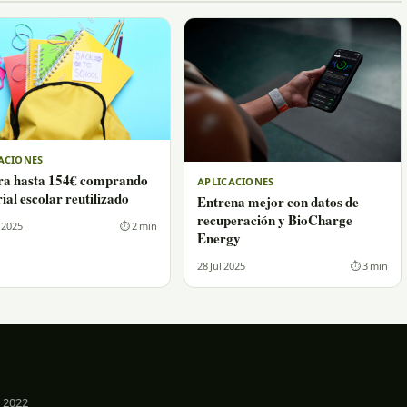
ACIONES
ra hasta 154€ comprando
APLICACIONES
ial escolar reutilizado
Entrena mejor con datos de
recuperación y BioCharge
 2025
⏱ 2 min
Energy
28 Jul 2025
⏱ 3 min
 2022