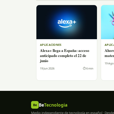
APLICACIONES
APLIC
Alexa+ llega a España: acceso
Ahor
anticipado completo el 22 de
mater
junio
19 Ago
19 Jun 2026
⏱ 6 min
Be
Tecnologia
Be
Medio independiente de tecnología en español · Desde