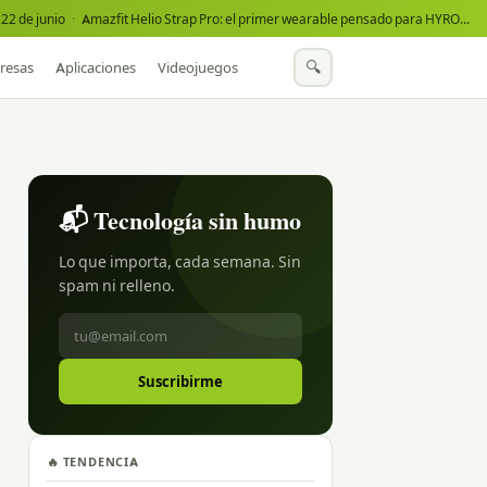
22 de junio
·
Amazfit Helio Strap Pro: el primer wearable pensado para HYROX
·
🔍
resas
Aplicaciones
Videojuegos
📬 Tecnología sin humo
Lo que importa, cada semana. Sin
spam ni relleno.
Suscribirme
🔥 TENDENCIA