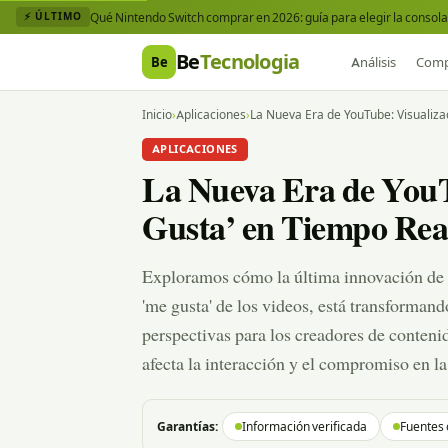
Qué Nintendo Switch comprar en 2026: guía para elegir la consola 
⚡ ÚLTIMO
Be
Tecnologia
Be
Análisis
Comp
Inicio
›
Aplicaciones
›
La Nueva Era de YouTube: Visualiza
APLICACIONES
La Nueva Era de YouT
Gusta’ en Tiempo Rea
Exploramos cómo la última innovación de Y
'me gusta' de los videos, está transformand
perspectivas para los creadores de conten
afecta la interacción y el compromiso en la
Garantías:
Información verificada
Fuentes 