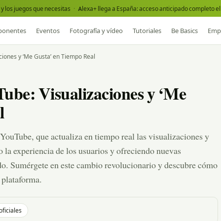
y los juegos que necesitas
·
Alexa+ llega a España: acceso anticipado completo el 
onentes
Eventos
Fotografía y vídeo
Tutoriales
Be Basics
Emp
ciones y ‘Me Gusta’ en Tiempo Real
ube: Visualizaciones y ‘Me
l
ouTube, que actualiza en tiempo real las visualizaciones y
o la experiencia de los usuarios y ofreciendo nuevas
ido. Sumérgete en este cambio revolucionario y descubre cómo
 plataforma.
oficiales