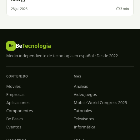
28 Jul 2025
⏱ 3 min
Be
Tecnologia
Be
Medio independiente de tecnología en español · Desde 2022
CONTENIDO
MÁS
Móviles
Análisis
Empresas
Videojuegos
Aplicaciones
Mobile World Congress 2025
Componentes
Tutoriales
Be Basics
Televisores
Eventos
Informática