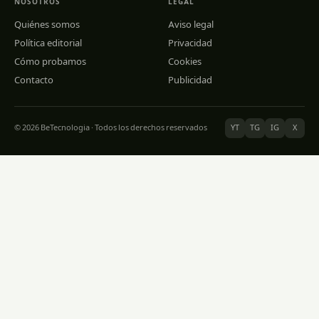
NOSOTROS
LEGAL
Quiénes somos
Aviso legal
Política editorial
Privacidad
Cómo probamos
Cookies
Contacto
Publicidad
© 2026 BeTecnologia · Todos los derechos reservados
YT
TG
IG
X