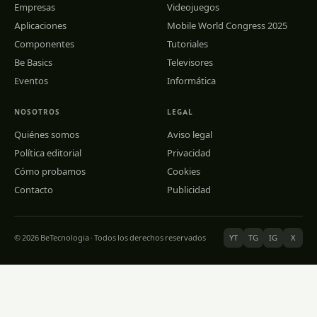
Empresas
Videojuegos
Aplicaciones
Mobile World Congress 2025
Componentes
Tutoriales
Be Basics
Televisores
Eventos
Informática
NOSOTROS
LEGAL
Quiénes somos
Aviso legal
Política editorial
Privacidad
Cómo probamos
Cookies
Contacto
Publicidad
© 2026 BeTecnologia · Todos los derechos reservados
YT
TG
IG
X