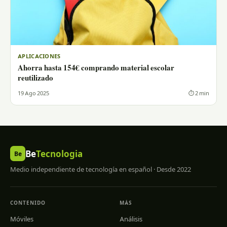
APLICACIONES
Ahorra hasta 154€ comprando material escolar
reutilizado
19 Ago 2025
⏱ 2 min
Be
Tecnologia
Be
Medio independiente de tecnología en español · Desde 2022
CONTENIDO
MÁS
Móviles
Análisis